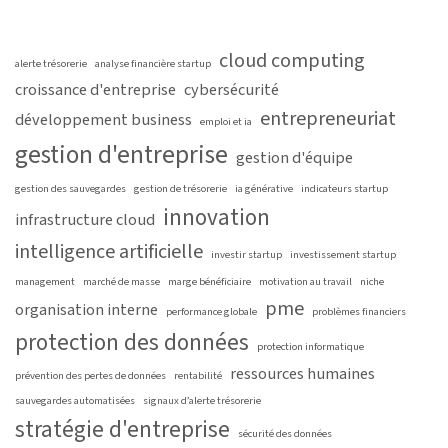
cloud computing
alerte trésorerie
analyse financière startup
croissance d'entreprise
cybersécurité
entrepreneuriat
développement business
emploi et ia
gestion d'entreprise
gestion d'équipe
gestion des sauvegardes
gestion de trésorerie
ia générative
indicateurs startup
innovation
infrastructure cloud
intelligence artificielle
investir startup
investissement startup
management
marché de masse
marge bénéficiaire
motivation au travail
niche
pme
organisation interne
performance globale
problèmes financiers
protection des données
protection informatique
ressources humaines
prévention des pertes de données
rentabilité
sauvegardes automatisées
signaux d’alerte trésorerie
stratégie d'entreprise
sécurité des données