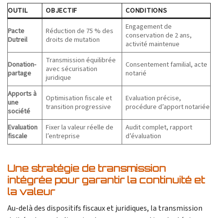
OUTIL
OBJECTIF
CONDITIONS
Engagement de
Pacte
Réduction de 75 % des
conservation de 2 ans,
Dutreil
droits de mutation
activité maintenue
Transmission équilibrée
Donation-
Consentement familial, acte
avec sécurisation
partage
notarié
juridique
Apports à
Optimisation fiscale et
Evaluation précise,
une
transition progressive
procédure d’apport notariée
société
Evaluation
Fixer la valeur réelle de
Audit complet, rapport
fiscale
l’entreprise
d’évaluation
Une stratégie de transmission
intégrée pour garantir la continuité et
la valeur
Au-delà des dispositifs fiscaux et juridiques, la transmission