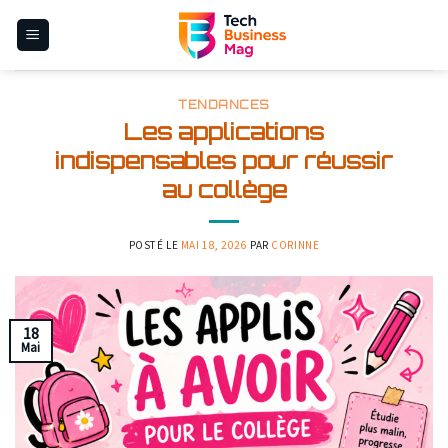
Skip
to
content
TENDANCES
Les applications
indispensables pour réussir
au collège
POSTÉ LE
MAI 18, 2026
PAR
CORINNE
18
Mai