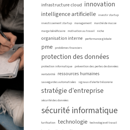
innovation
infrastructure cloud
intelligence artificielle
investir startup
investissement startup
management
marché de masse
marge bénéficiaire
motivation au travail
niche
organisation interne
performance globale
pme
problèmes financiers
protection des données
protection informatique
prévention des pertes de données
ressources humaines
rentabilité
sauvegardes automatisées
signaux d’alerte trésorerie
stratégie d'entreprise
sécurité des données
sécurité informatique
technologie
tarification
technologie et travail