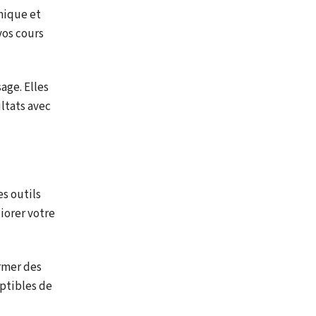
amique et
vos cours
age. Elles
ltats avec
es outils
iorer votre
ormer des
eptibles de