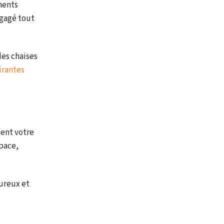
ments
égagé tout
des chaises
irantes
tent votre
space,
ureux et