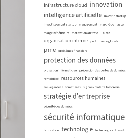
innovation
infrastructure cloud
intelligence artificielle
investir startup
investissement startup
management
marché de masse
marge bénéficiaire
motivation au travail
niche
organisation interne
performance globale
pme
problèmes financiers
protection des données
protection informatique
prévention des pertes de données
ressources humaines
rentabilité
sauvegardes automatisées
signaux d’alerte trésorerie
stratégie d'entreprise
sécurité des données
sécurité informatique
technologie
tarification
technologie et travail