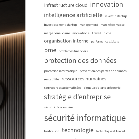
innovation
infrastructure cloud
intelligence artificielle
investir startup
investissement startup
management
marché de masse
marge bénéficiaire
motivation au travail
niche
organisation interne
performance globale
pme
problèmes financiers
protection des données
protection informatique
prévention des pertes de données
ressources humaines
rentabilité
sauvegardes automatisées
signaux d’alerte trésorerie
stratégie d'entreprise
sécurité des données
sécurité informatique
technologie
tarification
technologie et travail