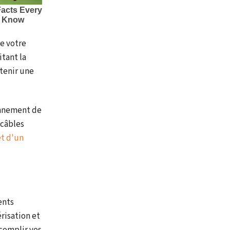
de votre
itant la
ntenir une
onnement de
 câbles
et d'un
ents
risation et
ccomplir vos