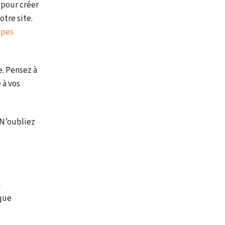
s pour créer
otre site.
apes
e. Pensez à
 à vos
 N’oubliez
à
ique