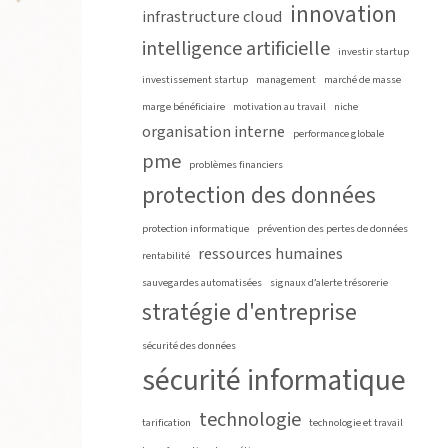
innovation
infrastructure cloud
intelligence artificielle
investir startup
investissement startup
management
marché de masse
marge bénéficiaire
motivation au travail
niche
organisation interne
performance globale
pme
problèmes financiers
protection des données
protection informatique
prévention des pertes de données
ressources humaines
rentabilité
sauvegardes automatisées
signaux d’alerte trésorerie
stratégie d'entreprise
sécurité des données
sécurité informatique
technologie
tarification
technologie et travail