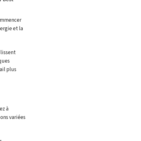
 commencer
ergie et la
lissent
lques
ail plus
ez à
ons variées