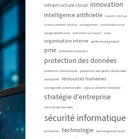
innovation
infrastructure cloud
intelligence artificielle
investir startup
investissement startup
management
marché de masse
marge bénéficiaire
motivation au travail
niche
organisation interne
performance globale
pme
problèmes financiers
protection des données
protection informatique
prévention des pertes de données
ressources humaines
rentabilité
sauvegardes automatisées
signaux d’alerte trésorerie
stratégie d'entreprise
sécurité des données
sécurité informatique
technologie
tarification
technologie et travail