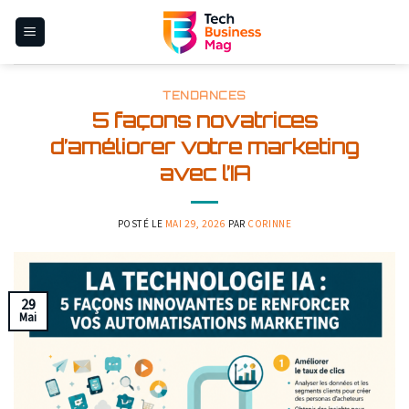
Skip
to
content
TENDANCES
5 façons novatrices
d’améliorer votre marketing
avec l’IA
POSTÉ LE
MAI 29, 2026
PAR
CORINNE
29
Mai