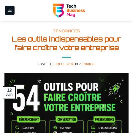
Skip
to
content
TENDANCES
Les outils indispensables pour
faire croître votre entreprise
POSTÉ LE
JUIN 13, 2026
PAR
CORINNE
13
Juin