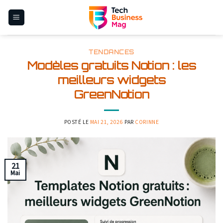
Skip
to
content
TENDANCES
Modèles gratuits Notion : les
meilleurs widgets
GreenNotion
POSTÉ LE
MAI 21, 2026
PAR
CORINNE
21
Mai