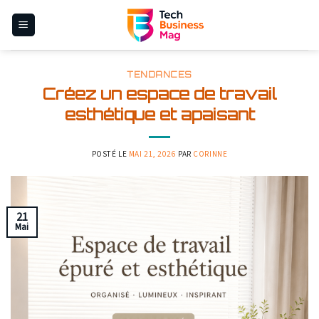
Skip
to
content
TENDANCES
Créez un espace de travail
esthétique et apaisant
POSTÉ LE
MAI 21, 2026
PAR
CORINNE
21
Mai