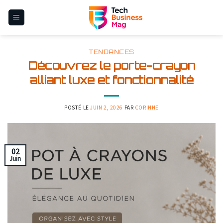
Skip
to
content
TENDANCES
Découvrez le porte-crayon
alliant luxe et fonctionnalité
POSTÉ LE
JUIN 2, 2026
PAR
CORINNE
02
Juin