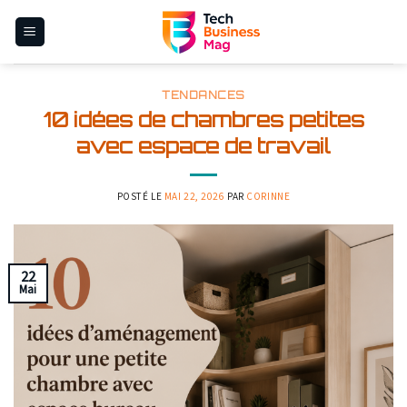
Skip
to
content
TENDANCES
10 idées de chambres petites
avec espace de travail
POSTÉ LE
MAI 22, 2026
PAR
CORINNE
22
Mai