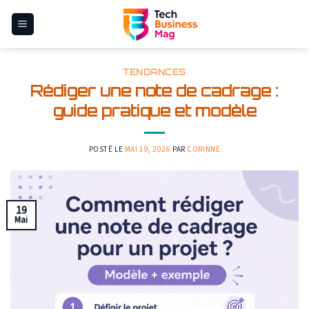
Skip
to
content
TENDANCES
Rédiger une note de cadrage :
guide pratique et modèle
POSTÉ LE
MAI 19, 2026
PAR
CORINNE
19
Mai