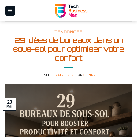
Skip
to
content
TENDANCES
29 idées de bureaux dans un
sous-sol pour optimiser votre
confort
POSTÉ LE
MAI 23, 2026
PAR
CORINNE
23
Mai