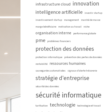
innovation
infrastructure cloud
intelligence artificielle
investir startup
investissement startup
management
marché de masse
marge bénéficiaire
motivation au travail
niche
organisation interne
performance globale
pme
problèmes financiers
protection des données
protection informatique
prévention des pertes de données
ressources humaines
rentabilité
sauvegardes automatisées
signaux d’alerte trésorerie
stratégie d'entreprise
sécurité des données
sécurité informatique
technologie
tarification
technologie et travail