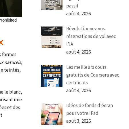
passif
août 4, 2026
Révolutionnez vos
réservations de vol avec
x
l’IA
août 4, 2026
es formes
x naturels
,
Les meilleurs cours
on teintés,
gratuits de Coursera avec
certificats
août 4, 2026
e le blanc,
orisant une
Idées de fonds d’écran
ées et des
pour votre iPad
et
août 3, 2026