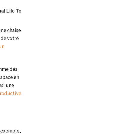
une chaise
 de votre
un
omme des
espace en
nsi une
productive
r exemple,