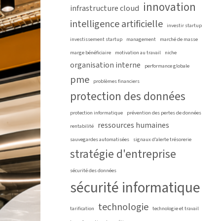
innovation
infrastructure cloud
intelligence artificielle
investir startup
investissement startup
management
marché de masse
marge bénéficiaire
motivation au travail
niche
organisation interne
performance globale
pme
problèmes financiers
protection des données
protection informatique
prévention des pertes de données
ressources humaines
rentabilité
sauvegardes automatisées
signaux d’alerte trésorerie
stratégie d'entreprise
sécurité des données
sécurité informatique
technologie
tarification
technologie et travail