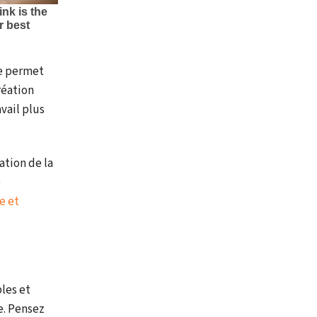
ue permet
réation
vail plus
ation de la
e
e et
les et
e. Pensez