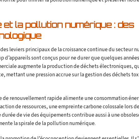
iorité pour limiter la pollution numérique et préserver notr
 la pollution numérique : des
hnologique
es leviers principaux de la croissance continue du secteur 
oup d’appareils sont conçus pour ne durer que quelques année
merciale augmente la production de déchets électroniques, qu
nce, mettant une pression accrue sur la gestion des déchets to
ure de renouvellement rapide alimente une consommation éne
action de ressources, une empreinte carbone colossale lors de
e durée de vie des équipements contribue aussi à une obsole
mente la spirale de la pollution numérique.
t la promotion de l’écoconception deviennent essentielles. Il s’