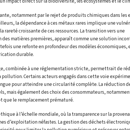
 un impact direct sur la biodiversité, les écosystèmes et le cli
nte, notamment par le rejet de produits chimiques dans les e
ailleurs, la dépendance à ces métaux rares implique une vulnér
a rareté croissante de ces ressources. La transition vers une
tion des matières premières, apparaît comme une solution inco
toutefois une refonte en profondeur des modèles économiques, 
ication durable.
ge, combinée à une réglementation stricte, permettrait de réd
 pollution. Certains acteurs engagés dans cette voie expérim
longue pour atteindre une circularité complète. La réduction d
els, mais également des choix des consommateurs, notammen
utôt que le remplacement prématuré.
thique à l’échelle mondiale, où la transparence sur la proven
mes d’exploitation néfastes. La gestion des déchets électroniq