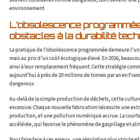
souvent considérés comme dangereux, doit devenir une pr
environnement.
L’obsolescence programmée et
obstacles à la durabilité tec
La pratique de l’obsolescence programmée demeure l’un d
mais au prix d’un coût écologique élevé. En 2026, beauc
ainsi à leur remplacement fréquent. Cette stratégie com
aujourd’hui à près de 20 millions de tonnes par an en Fra
dangereux.
Au-delà de la simple production de déchets, cette cult
excessive. Chaque nouvelle fabrication nécessite une extr
production, et une pollution numérique accrue. La court
accélérée, qui favorise le phénomène de gaspillage et ali
Pour faire face à ces enjeux, une régulation plus stricte e