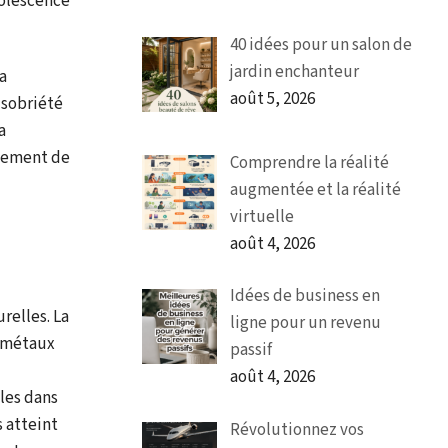
solescence
40 idées pour un salon de
jardin enchanteur
a
août 5, 2026
 sobriété
a
nnement de
Comprendre la réalité
augmentée et la réalité
virtuelle
août 4, 2026
Idées de business en
relles. La
ligne pour un revenu
e métaux
passif
août 4, 2026
les dans
 atteint
Révolutionnez vos