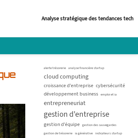
Analyse stratégique des tendances tech
alerte trésorerie
analyse financière startup
que
cloud computing
croissance d'entreprise
cybersécurité
développement business
emploi et ia
entrepreneuriat
gestion d'entreprise
gestion d'équipe
gestion des sauvegardes
gestion de trésorerie
ia générative
indicateurs startup