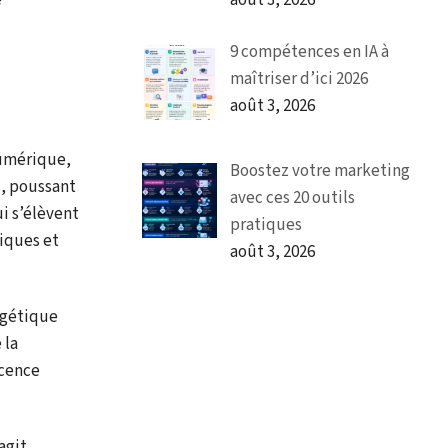
août 3, 2026
e
9 compétences en IA à
maîtriser d’ici 2026
août 3, 2026
numérique,
Boostez votre marketing
s, poussant
avec ces 20 outils
i s’élèvent
pratiques
xiques et
août 3, 2026
rgétique
 la
scence
agit