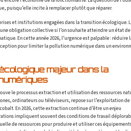
, ou encore l’économie de la fonctionnalité. La question de l’ob
, puisqu’elle incite à remplacer plutôt que réparer.
rises et institutions engagées dans la transition écologique. L
e obligation collective si l’on souhaite atteindre un état de
tique. En cette année 2026, l’urgence est palpable : réduire l
nception pour limiter la pollution numérique dans un enviro
 écologique majeur dans la
 numériques
ve le processus extraction et utilisation des ressources natu
ones, ordinateurs ou téléviseurs, repose sur l’exploitation d
 cobalt. En 2026, cette extraction continue d’être un enjeu
ations impliquent souvent des conditions de travail déplorab
elle de ressources pour produire et utiliser ces équipements