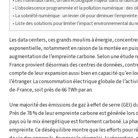
Les matériaux rares, un défi écologique majeur dans la fabri
L’obsolescence programmée et la pollution numérique : des obs
La sobriété numérique : un levier clé pour diminuer l’empreint
Liste des solutions pour limiter l’impact environnemental du
Les data centers, ces grands moulins à énergie, concentr
exponentielle, notamment en raison de la montée en puissa
augmentation de l’empreinte carbone. Selon une étude r
France provient désormais des centres de données, contre 
compte de leur expansion aussi bien en capacité qu’en loc
l’étranger. La consommation électrique globale de l’activi
de-France, soit près de 66 TWh par an.
Une majorité des émissions de gaz à effet de serre (GEI)
Près de 78 % de leur empreinte carbone est générée lors 
pays où le mix énergétique est fortement carboné. La phas
empreinte. Ce déséquilibre montre que les efforts pour ré