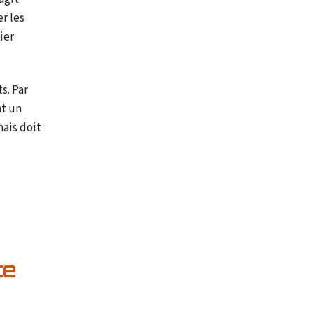
er les
ier
s. Par
nt un
mais doit
te