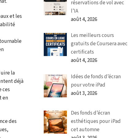
mat.
réservations de vol avec
l’IA
aux et les
août 4, 2026
abilité
Les meilleurs cours
ntournable
gratuits de Coursera avec
en
certificats
août 4, 2026
uire la
Idées de fonds d’écran
entent déjà
pour votre iPad
e ces
août 3, 2026
t en
Des fonds d’écran
esthétiques pour iPad
ance des
cet automne
ues,