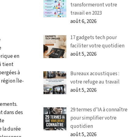
transformeront votre
travail en 2023
août 6, 2026
17 gadgets tech pour
e
faciliter votre quotidien
e
août 5, 2026
érique en
i tient
bergées à
Bureaux acoustiques :
région Île-
votre refuge au travail
août 5, 2026
pements.
29 termes d’IA à connaître
nt dans des
pour simplifier votre
te
quotidien
e la durée
août 5, 2026