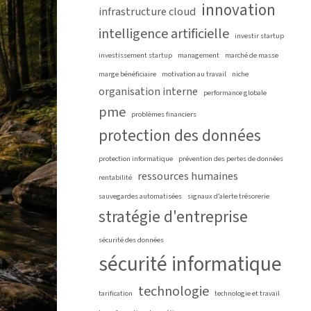
innovation
infrastructure cloud
intelligence artificielle
investir startup
investissement startup
management
marché de masse
marge bénéficiaire
motivation au travail
niche
organisation interne
performance globale
pme
problèmes financiers
protection des données
protection informatique
prévention des pertes de données
ressources humaines
rentabilité
sauvegardes automatisées
signaux d’alerte trésorerie
stratégie d'entreprise
sécurité des données
sécurité informatique
technologie
tarification
technologie et travail