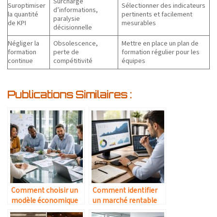
Surcharge
Suroptimiser
Sélectionner des indicateurs
d’informations,
la quantité
pertinents et facilement
paralysie
de KPI
mesurables
décisionnelle
Négliger la
Obsolescence,
Mettre en place un plan de
formation
perte de
formation régulier pour les
continue
compétitivité
équipes
Publications Similaires :
Comment choisir un
Comment identifier
modèle économique
un marché rentable
adapté à son marché
avant de se lancer