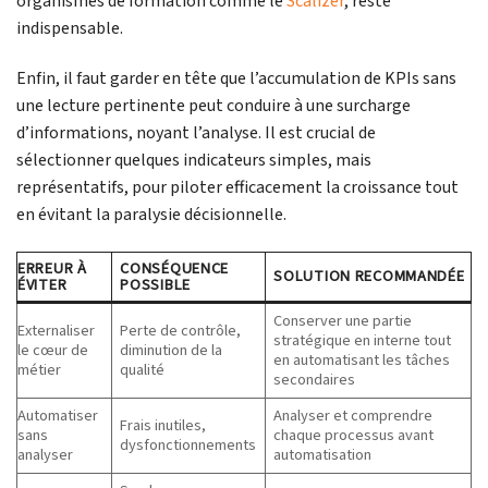
organismes de formation comme le
Scalizer
, reste
indispensable.
Enfin, il faut garder en tête que l’accumulation de KPIs sans
une lecture pertinente peut conduire à une surcharge
d’informations, noyant l’analyse. Il est crucial de
sélectionner quelques indicateurs simples, mais
représentatifs, pour piloter efficacement la croissance tout
en évitant la paralysie décisionnelle.
ERREUR À
CONSÉQUENCE
SOLUTION RECOMMANDÉE
ÉVITER
POSSIBLE
Conserver une partie
Externaliser
Perte de contrôle,
stratégique en interne tout
le cœur de
diminution de la
en automatisant les tâches
métier
qualité
secondaires
Automatiser
Analyser et comprendre
Frais inutiles,
sans
chaque processus avant
dysfonctionnements
analyser
automatisation