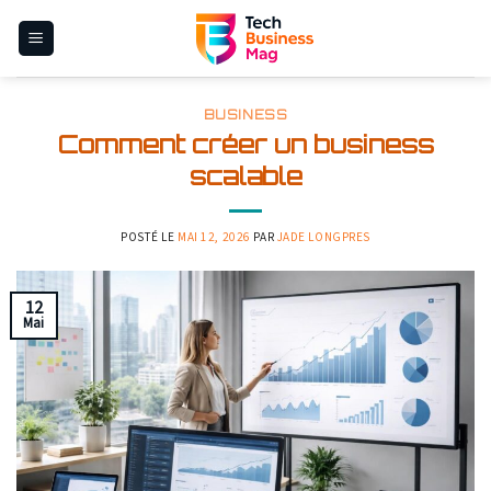
Skip
to
content
BUSINESS
Comment créer un business
scalable
POSTÉ LE
MAI 12, 2026
PAR
JADE LONGPRES
12
Mai