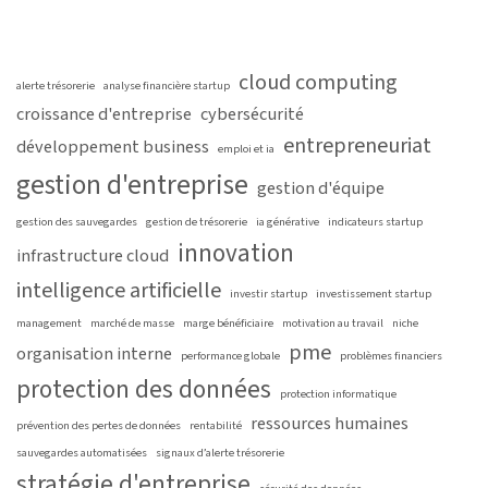
cloud computing
alerte trésorerie
analyse financière startup
croissance d'entreprise
cybersécurité
entrepreneuriat
développement business
emploi et ia
gestion d'entreprise
gestion d'équipe
gestion des sauvegardes
gestion de trésorerie
ia générative
indicateurs startup
innovation
infrastructure cloud
intelligence artificielle
investir startup
investissement startup
management
marché de masse
marge bénéficiaire
motivation au travail
niche
pme
organisation interne
performance globale
problèmes financiers
protection des données
protection informatique
ressources humaines
prévention des pertes de données
rentabilité
sauvegardes automatisées
signaux d’alerte trésorerie
stratégie d'entreprise