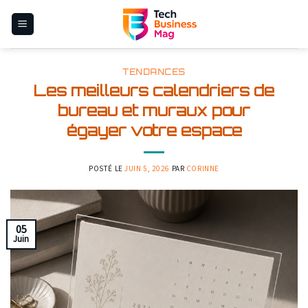
Skip
to
content
TENDANCES
Les meilleurs calendriers de
bureau et muraux pour
égayer votre espace
POSTÉ LE
JUIN 5, 2026
PAR
CORINNE
05
Juin