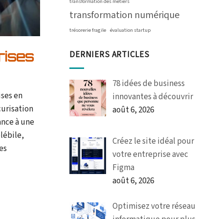
transformation des métiers
transformation numérique
trésorerie fragile
évaluation startup
rises
DERNIERS ARTICLES
78 idées de business
ises en
innovantes à découvrir
curisation
août 6, 2026
ance à une
lébile,
Créez le site idéal pour
des
votre entreprise avec
Figma
août 6, 2026
Optimisez votre réseau