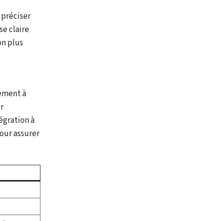
 préciser
se claire
on plus
iement à
r
égration à
pour assurer