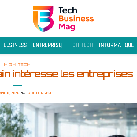
BUSINESS
ENTREPRISE
HIGH-TECH
INFORMATIQUE
HIGH-TECH
in intéresse les entreprises
VRIL 8, 2026
PAR
JADE LONGPRES