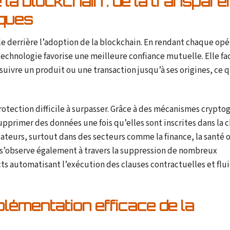
la blockchain : de la transpar
sques
e derrière l’adoption de la blockchain. En rendant chaque opé
 technologie favorise une meilleure confiance mutuelle. Elle fac
uivre un produit ou une transaction jusqu’à ses origines, ce q
protection difficile à surpasser. Grâce à des mécanismes crypt
upprimer des données une fois qu’elles sont inscrites dans la c
ateurs, surtout dans des secteurs comme la finance, la santé o
s s’observe également à travers la suppression de nombreux
 automatisant l’exécution des clauses contractuelles et fluid
lémentation efficace de la