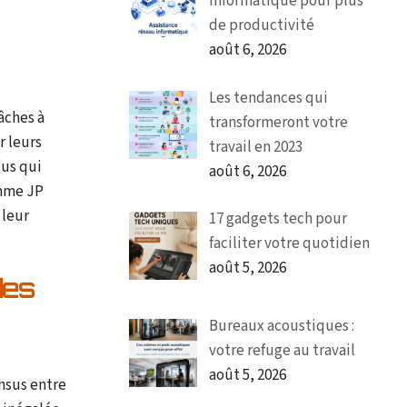
informatique pour plus
de productivité
août 6, 2026
Les tendances qui
âches à
transformeront votre
r leurs
travail en 2023
sus qui
août 6, 2026
omme JP
 leur
17 gadgets tech pour
faciliter votre quotidien
août 5, 2026
des
Bureaux acoustiques :
votre refuge au travail
août 5, 2026
nsus entre