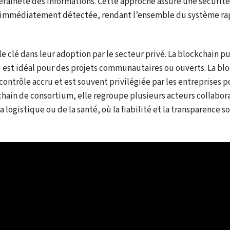
uveraineté des informations. Cette approche assure une sécurité
rait immédiatement détectée, rendant l’ensemble du système 
le clé dans leur adoption par le secteur privé. La blockchain p
 est idéal pour des projets communautaires ou ouverts. La bl
 contrôle accru et est souvent privilégiée par les entreprises 
kchain de consortium, elle regroupe plusieurs acteurs collabor
logistique ou de la santé, où la fiabilité et la transparence s