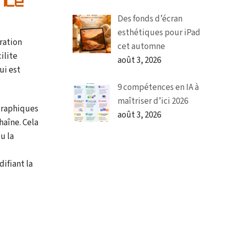
ence
Des fonds d’écran
esthétiques pour iPad
ration
cet automne
ilite
août 3, 2026
ui est
9 compétences en IA à
maîtriser d’ici 2026
ographiques
août 3, 2026
haîne. Cela
u la
ifiant la