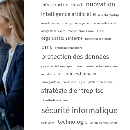
innovation
infrastructure cloud
intelligence artificielle
investir startup
investissement startup
management
marché de masse
marge bénéficiaire
motivation au travail
niche
organisation interne
performance globale
pme
problèmes financiers
protection des données
protection informatique
prévention des pertes de données
ressources humaines
rentabilité
sauvegardes automatisées
signaux d’alerte trésorerie
stratégie d'entreprise
sécurité des données
sécurité informatique
technologie
tarification
technologie et travail