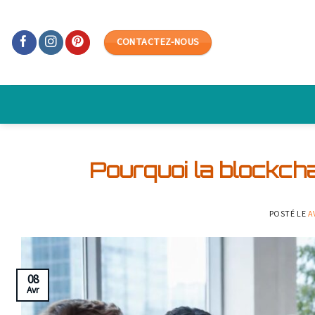
Skip
to
CONTACTEZ-NOUS
content
Pourquoi la blockcha
POSTÉ LE
A
08
Avr