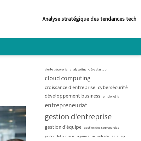
Analyse stratégique des tendances tech
alerte trésorerie
analyse financière startup
cloud computing
croissance d'entreprise
cybersécurité
développement business
emploi et ia
entrepreneuriat
gestion d'entreprise
gestion d'équipe
gestion des sauvegardes
gestion de trésorerie
ia générative
indicateurs startup