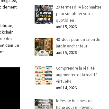
 inégalée,
29 termes d’IA à connaître
rapidement
pour simplifier votre
quotidien
ublique,
août 5, 2026
ockchain
pour des
40 idées pour un salon de
ant dans un
jardin enchanteur
ont
août 5, 2026
Comprendre la réalité
augmentée et la réalité
virtuelle
août 4, 2026
Idées de business en
ligne pour un revenu