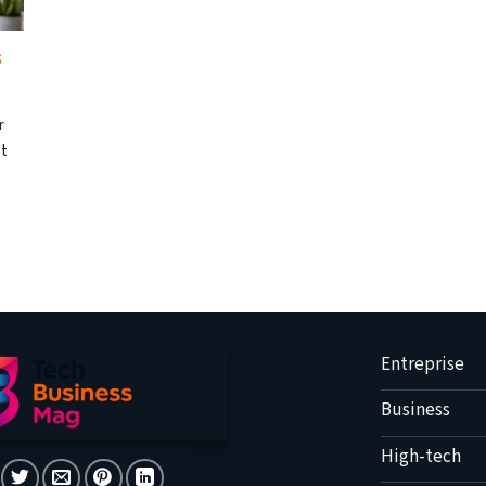
s
r
et
Entreprise
Business
High-tech