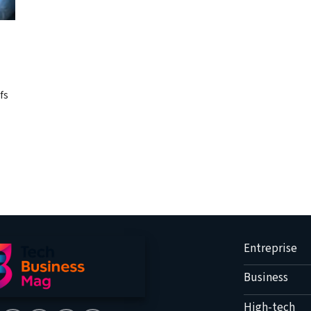
fs
Entreprise
Business
High-tech