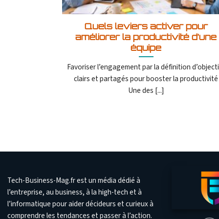
Quels leviers activer pour
améliorer la productivité d’une
équipe
Favoriser l’engagement par la définition d’objecti
clairs et partagés pour booster la productivité
Une des [...]
Tech-Business-Mag.fr est un média dédié à
l’entreprise, au business, à la high-tech et à
l’informatique pour aider décideurs et curieux à
comprendre les tendances et passer à l’action.