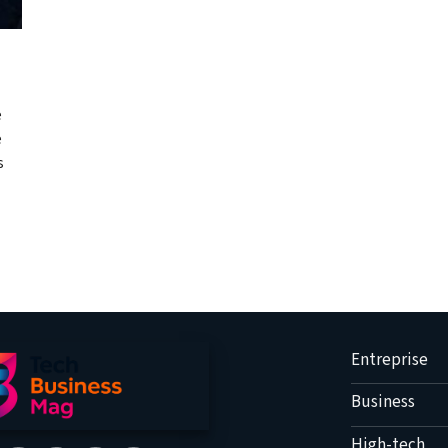
e
e
s
Entreprise
Business
High-tech